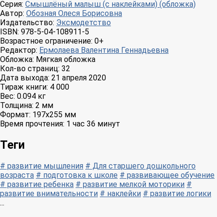
Серия:
Смышлёный малыш (с наклейками) (обложка)
Автор:
Обозная Олеся Борисовна
Издательство:
Эксмодетство
ISBN:
978-5-04-108911-5
Возрастное ограничение:
0+
Редактор:
Ермолаева Валентина Геннадьевна
Обложка:
Мягкая обложка
Кол-во страниц:
32
Дата выхода:
21 апреля 2020
Тираж книги:
4 000
Вес:
0.094 кг
Толщина:
2 мм
Формат:
197x255 мм
Время прочтения:
1 час 36 минут
Теги
# развитие мышления
# Для старшего дошкольного
возраста
# подготовка к школе
# развивающее обучение
# развитие ребенка
# развитие мелкой моторики
#
развитие внимательности
# наклейки
# развитие логики
...