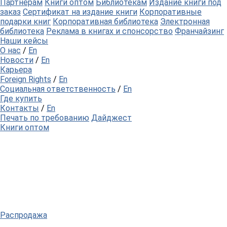
Партнерам
Книги оптом
Библиотекам
Издание книги под
заказ
Сертификат на издание книги
Корпоративные
подарки книг
Корпоративная библиотека
Электронная
библиотека
Реклама в книгах и спонсорство
Франчайзинг
Наши кейсы
О нас
/
En
Новости
/
En
Карьера
Foreign Rights
/
En
Социальная ответственность
/
En
Где купить
Контакты
/
En
Печать по требованию
Дайджест
Книги оптом
Распродажа