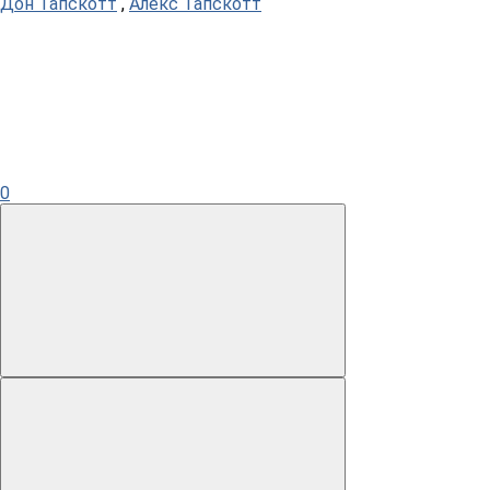
Дон Тапскотт
,
Алекс Тапскотт
0