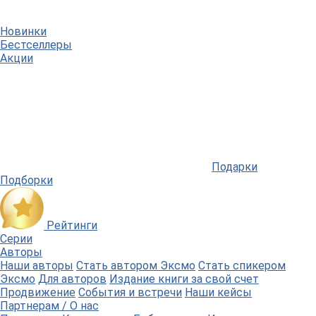
Новинки
Бестселлеры
Акции
Подарки
Подборки
Рейтинги
Серии
Авторы
Наши авторы
Стать автором Эксмо
Стать спикером
Эксмо
Для авторов
Издание книги за свой счет
Продвижение
События и встречи
Наши кейсы
Партнерам / О нас