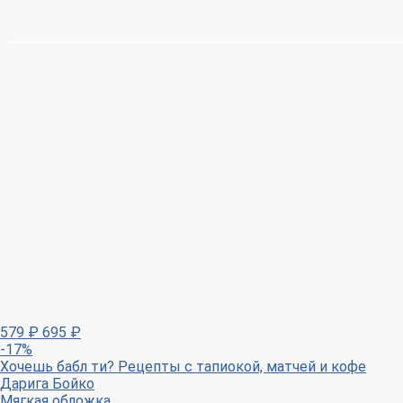
579
₽
695
₽
-17%
Хочешь бабл ти? Рецепты с тапиокой, матчей и кофе
Дарига Бойко
Мягкая обложка