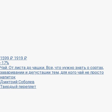
1599
₽
1919
₽
-17%
Чай. От листа до чашки. Все, что нужно знать о сортах,
заваривании и дегустации тем, для кого чай не просто
напиток
Дмитрий Соболев
Твердый переплет