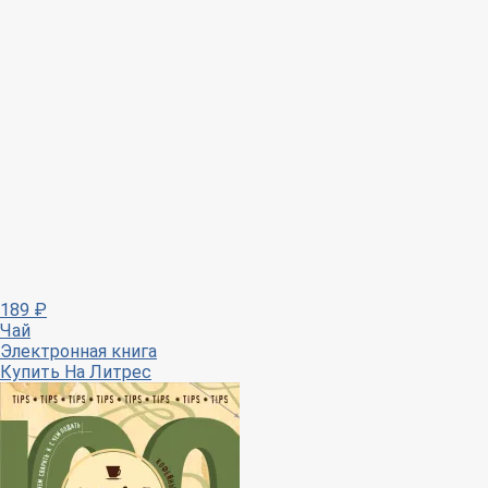
189
₽
Чай
Электронная книга
Купить
На Литрес