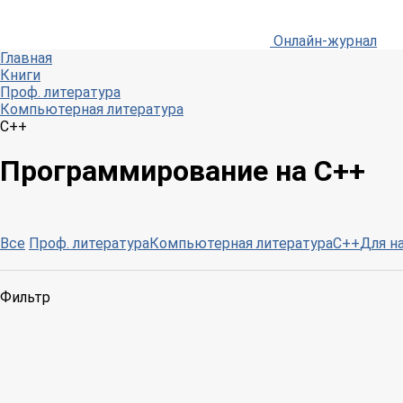
Онлайн-журнал
Главная
Книги
Проф. литература
Компьютерная литература
С++
Программирование на С++
Все
Проф. литература
Компьютерная литература
С++
Для н
Фильтр