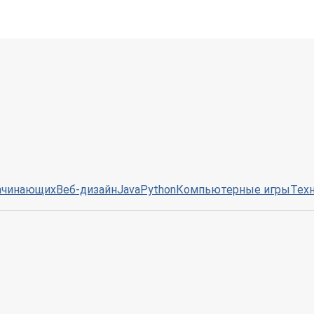
ачинающих
Веб-дизайн
Java
Python
Компьютерные игры
Тех