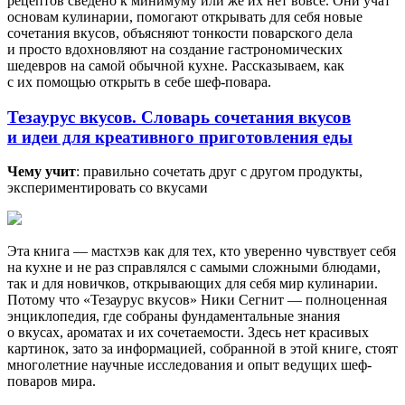
рецептов сведено к минимуму или же их нет вовсе. Они учат
основам кулинарии, помогают открывать для себя новые
сочетания вкусов, объясняют тонкости поварского дела
и просто вдохновляют на создание гастрономических
шедевров на самой обычной кухне. Рассказываем, как
с их помощью открыть в себе шеф-повара.
Тезаурус вкусов. Словарь сочетания вкусов
и идеи для креативного приготовления еды
Чему учит
: правильно сочетать друг с другом продукты,
экспериментировать со вкусами
Эта книга — мастхэв как для тех, кто уверенно чувствует себя
на кухне и не раз справлялся с самыми сложными блюдами,
так и для новичков, открывающих для себя мир кулинарии.
Потому что «Тезаурус вкусов» Ники Сегнит — полноценная
энциклопедия, где собраны фундаментальные знания
о вкусах, ароматах и их сочетаемости. Здесь нет красивых
картинок, зато за информацией, собранной в этой книге, стоят
многолетние научные исследования и опыт ведущих шеф-
поваров мира.