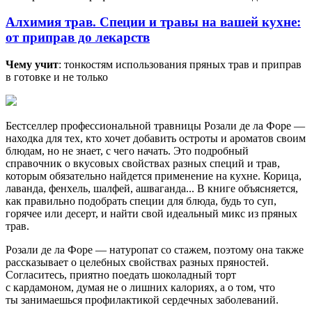
Алхимия трав. Специи и травы на вашей кухне:
от приправ до лекарств
Чему учит
: тонкостям использования пряных трав и приправ
в готовке и не только
Бестселлер профессиональной травницы Розали де ла Форе —
находка для тех, кто хочет добавить остроты и ароматов своим
блюдам, но не знает, с чего начать. Это подробный
справочник о вкусовых свойствах разных специй и трав,
которым обязательно найдется применение на кухне. Корица,
лаванда, фенхель, шалфей, ашваганда... В книге объясняется,
как правильно подобрать специи для блюда, будь то суп,
горячее или десерт, и найти свой идеальный микс из пряных
трав.
Розали де ла Форе — натуропат со стажем, поэтому она также
рассказывает о целебных свойствах разных пряностей.
Согласитесь, приятно поедать шоколадный торт
с кардамоном, думая не о лишних калориях, а о том, что
ты занимаешься профилактикой сердечных заболеваний.