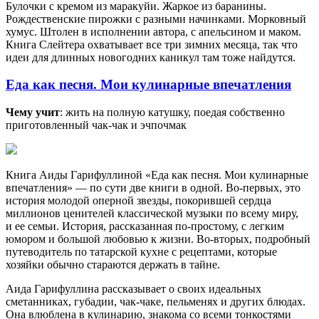
Булочки с кремом из маракуйи. Жаркое из баранины.
Рождественские пирожки с разными начинками. Морковный
хумус. Штолен в исполнении автора, с апельсином и маком.
Книга Слейтера охватывает все три зимних месяца, так что
идеи для длинных новогодних каникул там тоже найдутся.
Еда как песня. Мои кулинарные впечатления
Чему учит
: жить на полную катушку, поедая собственно
приготовленный чак-чак и эчпочмак
Книга Аиды Гарифуллиной «Еда как песня. Мои кулинарные
впечатления» — по сути две книги в одной. Во-первых, это
история молодой оперной звезды, покорившей сердца
миллионов ценителей классической музыки по всему миру,
и ее семьи. История, рассказанная по-простому, с легким
юмором и большой любовью к жизни. Во-вторых, подробный
путеводитель по татарской кухне с рецептами, которые
хозяйки обычно стараются держать в тайне.
Аида Гарифуллина рассказывает о своих идеальных
сметанниках, губадии, чак-чаке, пельменях и других блюдах.
Она влюблена в кулинарию, знакома со всеми тонкостями