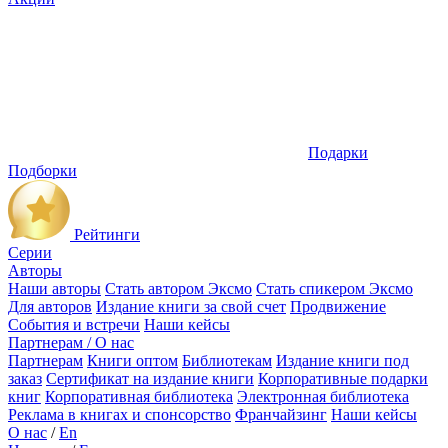
Подарки
Подборки
Рейтинги
Серии
Авторы
Наши авторы
Стать автором Эксмо
Стать спикером Эксмо
Для авторов
Издание книги за свой счет
Продвижение
События и встречи
Наши кейсы
Партнерам / О нас
Партнерам
Книги оптом
Библиотекам
Издание книги под
заказ
Сертификат на издание книги
Корпоративные подарки
книг
Корпоративная библиотека
Электронная библиотека
Реклама в книгах и спонсорство
Франчайзинг
Наши кейсы
О нас
/
En