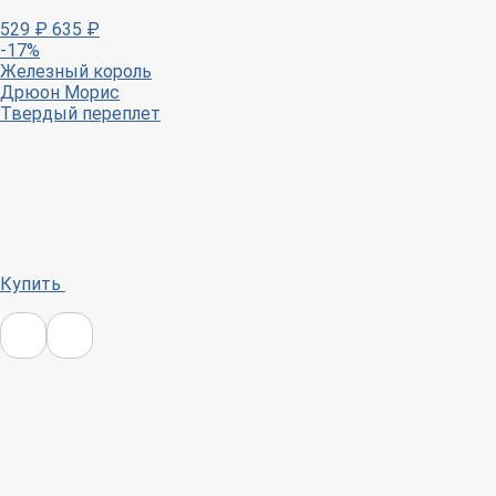
529
₽
635
₽
-17%
Железный король
Дрюон Морис
Твердый переплет
Купить