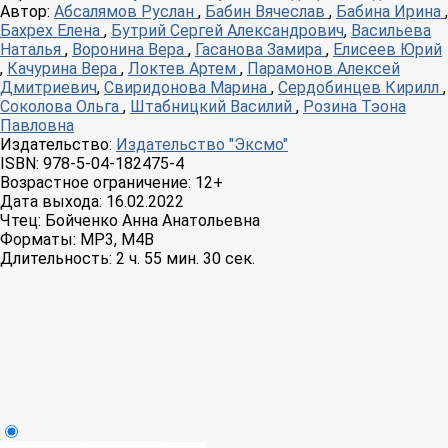
Автор:
Абсалямов Руслан
,
Бабин Вячеслав
,
Бабина Ирина
,
Бахрех Елена
,
Бутрий Сергей Александрович
,
Васильева
Наталья
,
Воронина Вера
,
Гасанова Замира
,
Елисеев Юрий
,
Качурина Вера
,
Локтев Артем
,
Парамонов Алексей
Дмитриевич
,
Свиридонова Марина
,
Сердобинцев Кирилл
,
Соколова Ольга
,
Штабницкий Василий
,
Розина Тэона
Павловна
Издательство:
Издательство "Эксмо"
ISBN:
978-5-04-182475-4
Возрастное ограничение:
12+
Дата выхода:
16.02.2022
Чтец:
Бойченко Анна Анатольевна
Форматы:
MP3, M4B
Длительность:
2 ч. 55 мин. 30 сек.