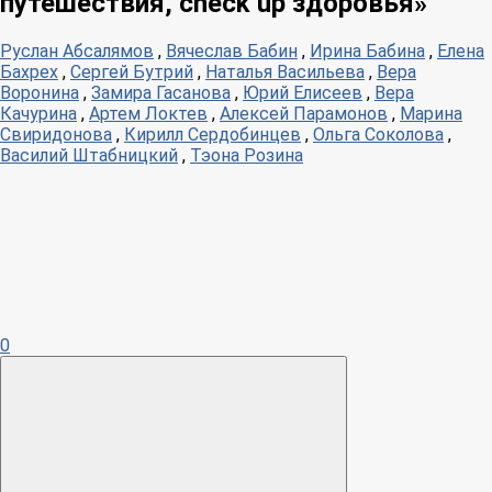
путешествия, check up здоровья»
Руслан Абсалямов
,
Вячеслав Бабин
,
Ирина Бабина
,
Елена
Бахрех
,
Сергей Бутрий
,
Наталья Васильева
,
Вера
Воронина
,
Замира Гасанова
,
Юрий Елисеев
,
Вера
Качурина
,
Артем Локтев
,
Алексей Парамонов
,
Марина
Свиридонова
,
Кирилл Сердобинцев
,
Ольга Соколова
,
Василий Штабницкий
,
Тэона Розина
0