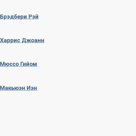
Брэдбери Рэй
Харрис Джоанн
Мюссо Гийом
Макьюэн Иэн