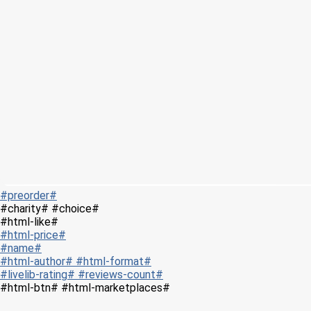
#preorder#
#charity# #choice#
#html-like#
#html-price#
#name#
#html-author# #html-format#
#livelib-rating# #reviews-count#
#html-btn# #html-marketplaces#