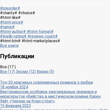
#preorder#
#charity# #choice#
#html-like#
#html-price#
#name#
#html-author# #html-format#
#livelib-rating# #reviews-count#
#html-btn# #html-marketplaces#
Все книги
Публикации
Все (17 )
Все (17)
Эксмо (12)
Видео (5)
Топ-20 красивых современных романов о любви
18 ноября 2024
Викторианские особняки, разгневанные призраки и
нераскрытое убийство в мистическом романе Карен
Уайт «Чердак на Куин-стрит»
15 февраля 2023