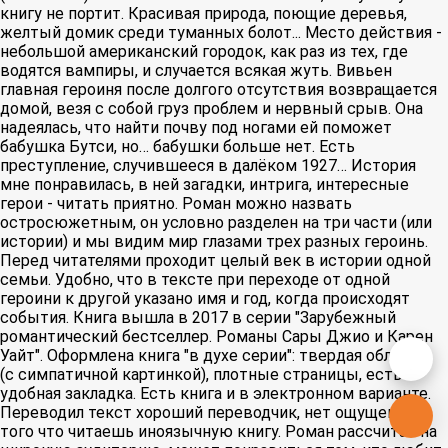
книгу не портит. Красивая природа, поющие деревья,
желтый домик среди туманных болот... Место действия -
небольшой американский городок, как раз из тех, где
водятся вампиры, и случается всякая жуть. Вивьен
главная героиня после долгого отсутствия возвращается
домой, везя с собой груз проблем и нервный срыв. Она
надеялась, что найти почву под ногами ей поможет
бабушка Бутси, но… бабушки больше нет. Есть
преступление, случившееся в далёком 1927… История
мне понравилась, в ней загадки, интрига, интересные
герои - читать приятно. Роман можно назвать
остросюжетным, он условно разделен на три части (или
истории) и мы видим мир глазами трех разных героинь.
Перед читателями проходит целый век в истории одной
семьи. Удобно, что в тексте при переходе от одной
героини к другой указано имя и год, когда происходят
события. Книга вышла в 2017 в серии "Зарубежный
романтический бестселлер. Романы Сары Джио и Карен
Уайт". Оформлена книга "в духе серии": твердая обложка
(с симпатичной картинкой), плотные страницы, есть
удобная закладка. Есть книга и в электронном варианте.
Переводил текст хороший переводчик, нет ощущения
того что читаешь иноязычную книгу. Роман рассчитан на