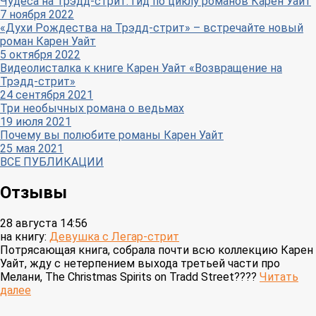
Чудеса на Трэдд-стрит: гид по циклу романов Карен Уайт
7 ноября 2022
«Духи Рождества на Трэдд-стрит» – встречайте новый
роман Карен Уайт
5 октября 2022
Видеолисталка к книге Карен Уайт «Возвращение на
Трэдд-стрит»
24 сентября 2021
Три необычных романа о ведьмах
19 июля 2021
Почему вы полюбите романы Карен Уайт
25 мая 2021
ВСЕ ПУБЛИКАЦИИ
Отзывы
28 августа 14:56
на книгу:
Девушка с Легар-стрит
Потрясающая книга, собрала почти всю коллекцию Карен
Уайт, жду с нетерпением выхода третьей части про
Мелани, The Christmas Spirits on Tradd Street????
Читать
далее