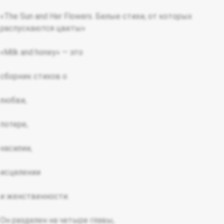
«The Sun and Her Flowers. Белые стихи, от которых
распускаются цветы»
«Milk and honey» — это
сборник стихов о
любви,
потере,
насилии,
исцелении
и женственности.
Он разделен на четыре главы,