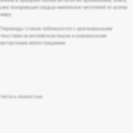
жизни и праздник любви во всех ее проявлениях, книга,
уже покорившая сердца миллионов читателей по всему
миру.
Переводы стихов публикуются с оригинальными
текстами на английском языке и уникальными
авторскими иллюстрациями.
Читать полностью