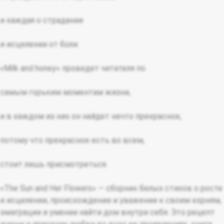
и каждая о страдании
и исцелении от боли.
«Milk and honey» проведет читателя по
самым горьким моментам жизни,
и в каждом из них он найдет нечто прекрасное,
потому что прекрасное есть во всем,
стоит лишь присмотреться.
«The Sun and Her Flowers» — сборник белых стихов о росте
и исцелении, происхождении и уважении к своим корням,
эмиграции и умении найти дом внутри себя. Это рецепт