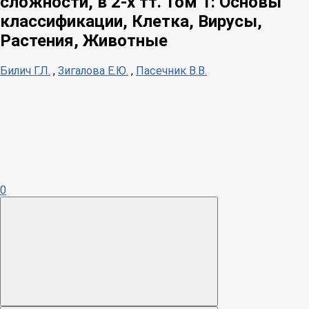
сложности, в 2-х тт. Том 1: Основы
классификации, Клетка, Вирусы,
Растения, Животные
Билич Г.Л.
,
Зигалова Е.Ю.
,
Пасечник В.В.
0