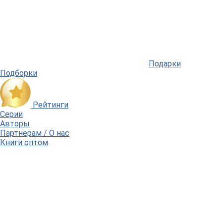
Подарки
Подборки
Рейтинги
Серии
Авторы
Партнерам / О нас
Книги оптом