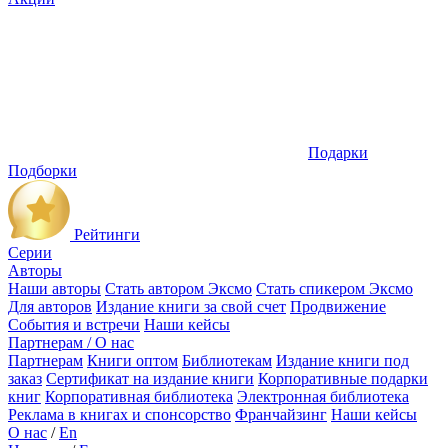
Подарки
Подборки
Рейтинги
Серии
Авторы
Наши авторы
Стать автором Эксмо
Стать спикером Эксмо
Для авторов
Издание книги за свой счет
Продвижение
События и встречи
Наши кейсы
Партнерам / О нас
Партнерам
Книги оптом
Библиотекам
Издание книги под
заказ
Сертификат на издание книги
Корпоративные подарки
книг
Корпоративная библиотека
Электронная библиотека
Реклама в книгах и спонсорство
Франчайзинг
Наши кейсы
О нас
/
En