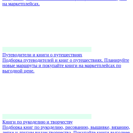
на маркетплейсах.
Путеводители и книги о путешествиях
Подборка путеводителей и книг о путешествиях. Планируйте
новые маршруты и покупайте книги на маркетплейсах по
выгодной цене.
Книги по рукоделию и творчеству
Подборка книг по рукоделию, рисованию, вышивке, вязанию,
лепке и другим видам творчества. Покупайте книги выгоднее