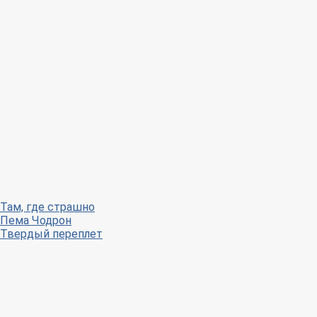
Там, где страшно
Пема Чодрон
Твердый переплет