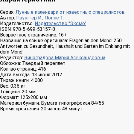
Серия:
Лунные календари от известных специалистов
Автор:
Паунггер И.
,
Поппе Т.
Издательство:
Издательство "Эксмо"
ISBN:
978-5-699-53157-8
Возрастное ограничение:
16+
Название на языке оригинала:
Fragen an den Mond: 250
Antworten zu Gesundheit, Haushalt und Garten im Einklang mit
dem Mond
Редактор:
Виноградова Мария Александровна
Обложка:
Твердый переплет
Кол-во страниц:
416
Дата выхода:
13 июня 2012
Тираж книги:
4 000
Вес:
0.36 кг
Толщина:
20 мм
Формат:
125x200 мм
Материал бумаги:
Бумага типографская 84/55
Время прочтения:
20 часов 48 минут