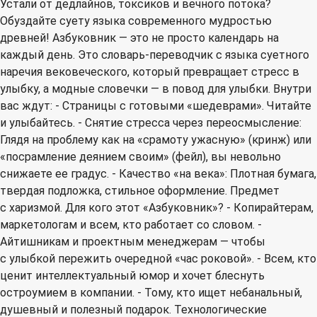
Устали от дедлайнов, токсиков и вечного потока?
Обуздайте суету языка современного мудростью
древней! Азбуковник — это не просто календарь на
каждый день. Это словарь-переводчик с языка суетного
наречия вековеческого, который превращает стресс в
улыбку, а модные словечки — в повод для улыбки. Внутри
вас ждут: - Страницы с готовыми «шедеврами». Читайте
и улыбайтесь. - Снятие стресса через переосмысление:
Глядя на проблему как на «срамоту ужасную» (кринж) или
«посрамление деянием своим» (фейл), вы невольно
снижаете ее градус. - Качество «на века»: Плотная бумага,
твердая подложка, стильное оформление. Предмет
с харизмой. Для кого этот «Азбуковник»? - Копирайтерам,
маркетологам и всем, кто работает со словом. -
Айтишникам и проектным менеджерам — чтобы
с улыбкой пережить очередной «час роковой». - Всем, кто
ценит интеллектуальный юмор и хочет блеснуть
остроумием в компании. - Тому, кто ищет небанальный,
душевный и полезный подарок. Технологические