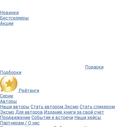
Новинки
Бестселлеры
Акции
Подарки
Подборки
Рейтинги
Серии
Авторы
Наши авторы
Стать автором Эксмо
Стать спикером
Эксмо
Для авторов
Издание книги за свой счет
Продвижение
События и встречи
Наши кейсы
Партнерам / О нас