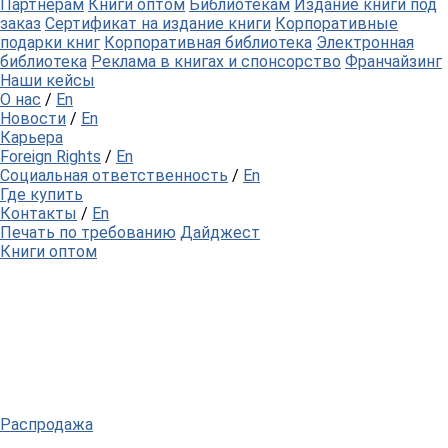
Партнерам
Книги оптом
Библиотекам
Издание книги под
заказ
Сертификат на издание книги
Корпоративные
подарки книг
Корпоративная библиотека
Электронная
библиотека
Реклама в книгах и спонсорство
Франчайзинг
Наши кейсы
О нас
/
En
Новости
/
En
Карьера
Foreign Rights
/
En
Социальная ответственность
/
En
Где купить
Контакты
/
En
Печать по требованию
Дайджест
Книги оптом
Распродажа