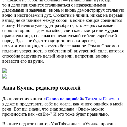
то и дело приходится сталкиваться с неразрешимыми
дилеммами и задачами, вновь и вновь демонстрируя стальную
волю и несгибаемый дух. Сюжетные линии, никак на первый
взгляд не связанные между собой, в конце концов соединятся
в одну. И нельзя уже будет разобрать, кто же рассказывает
свою историю — домохозяйка, светская львица или мудрая
правительница, спасшая от неминуемой гибели еврейский
народ. Здесь не будет традиционного катарсиса,
но читательниц ждет кое-что более важное. Роман Соломон
подарит уверенность в собственной внутренней силе, которая
способна разрушить целый мир или, напротив, заново
возвести его из руин.
Анна Кулик, редактор соцсетей
До прочтения книги «
Слово не воробей
»
Татьяны Гартман
я даже и представить себе не могла, как много ошибок в моей
речи. Вот вы знали, что знак зодиака «Овен» можно
произносить как «овЕн»? И это тоже будет правильно.
В книге педагог и автор YouTube-канала «Училка против»