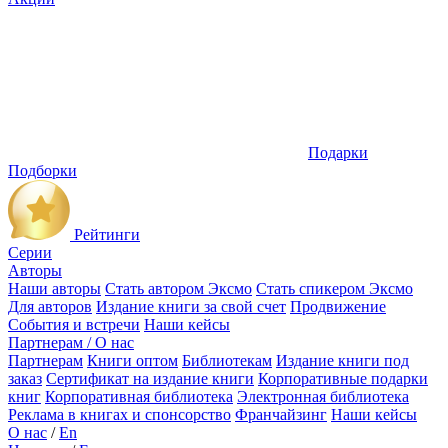
Подарки
Подборки
Рейтинги
Серии
Авторы
Наши авторы
Стать автором Эксмо
Стать спикером Эксмо
Для авторов
Издание книги за свой счет
Продвижение
События и встречи
Наши кейсы
Партнерам / О нас
Партнерам
Книги оптом
Библиотекам
Издание книги под
заказ
Сертификат на издание книги
Корпоративные подарки
книг
Корпоративная библиотека
Электронная библиотека
Реклама в книгах и спонсорство
Франчайзинг
Наши кейсы
О нас
/
En