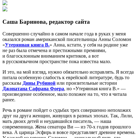
Саша Баринова, редактор сайта
Совершенно случайно в самом начале года в руках у меня
оказался роман американской писательницы Анны Соломон
«
Утерянная книга В.
» Анна, кстати, у себя на родине уже
не раз была отмечена и престижными премиями,
и благосклонным вниманием критиков, а вот
в русскоязычном пространстве пока известна мало.
И это, на мой взгляд, нужно обязательно исправлять. Я всегда
питала особенную слабость к еврейской литературе, будь то
рассказы
Дины Рубиной
или пронзительные истории
Джонатана Сафрана Фоера
, но «Утерянная книга В.» —
произведение особенное, мало похожее на то, что я читала
ранее.
Речь в романе пойдет о судьбах трех совершенно непохожих
друг на друга женщин, живущих в разных эпохах. Так, Лили,
мать двоих детей и неудавшийся писатель, — наша
современница. Жена сенатора Ви — из 70-х годов прошлого
века. А царица Эсфирь и вовсе представляет древние времена.
У каждой из героинь Соломон — уникальный путь, где