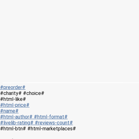
#preorder#
#charity# #choice#
#html-like#
#html-price#
#name#
#html-author# #html-format#
#livelib-rating# #reviews-count#
#html-btn# #html-marketplaces#