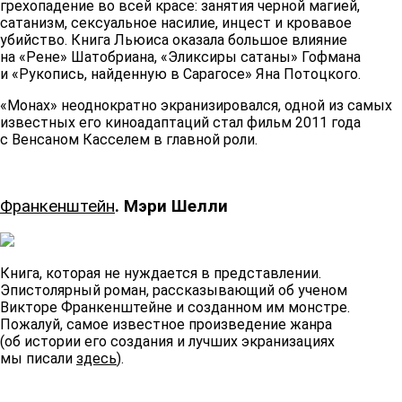
грехопадение во всей красе: занятия черной магией,
сатанизм, сексуальное насилие, инцест и кровавое
убийство. Книга Льюиса оказала большое влияние
на «Рене» Шатобриана, «Эликсиры сатаны» Гофмана
и «Рукопись, найденную в Сарагосе» Яна Потоцкого.
«Монах» неоднократно экранизировался, одной из самых
известных его киноадаптаций стал фильм 2011 года
с Венсаном Касселем в главной роли.
Франкенштейн
. Мэри Шелли
Книга, которая не нуждается в представлении.
Эпистолярный роман, рассказывающий об ученом
Викторе Франкенштейне и созданном им монстре.
Пожалуй, самое известное произведение жанра
(об истории его создания и лучших экранизациях
мы писали
здесь
).