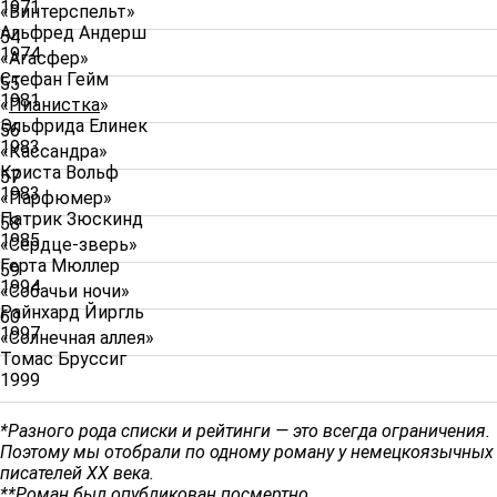
1971
«Винтерспельт»
Альфред Андерш
54
1974
«Агасфер»
Стефан Гейм
55
1981
«
Пианистка
»
Эльфрида Елинек
56
1983
«Кассандра»
Криста Вольф
57
1983
«Парфюмер»
Патрик Зюскинд
58
1985
«Сердце-зверь»
Герта Мюллер
59
1994
«Собачьи ночи»
Райнхард Йиргль
60
1997
«Солнечная аллея»
Томас Бруссиг
1999
*Разного рода списки и рейтинги — это всегда ограничения.
Поэтому мы отобрали по одному роману у немецкоязычных
писателей XX века.
**Роман был опубликован посмертно.