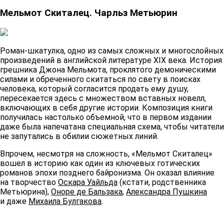
Мельмот Скиталец. Чарльз Метьюрин
Роман-шкатулка, одно из самых сложных и многослойных
произведений в английской литературе XIX века. История
грешника Джона Мельмота, проклятого демоническими
силами и обреченного скитаться по свету в поисках
человека, который согласится продать ему душу,
пересекается здесь с множеством вставных новелл,
включающих в себя другие истории. Композиция книги
получилась настолько объемной, что в первом издании
даже была напечатана специальная схема, чтобы читатели
не запутались в обилии сюжетных линий.
Впрочем, несмотря на сложность, «Мельмот Скиталец»
вошел в историю как один из ключевых готических
романов эпохи позднего байронизма. Он оказал влияние
на творчество
Оскара Уайльда
(кстати, родственника
Метьюрина),
Оноре де Бальзака
,
Александра Пушкина
и даже
Михаила Булгакова
.