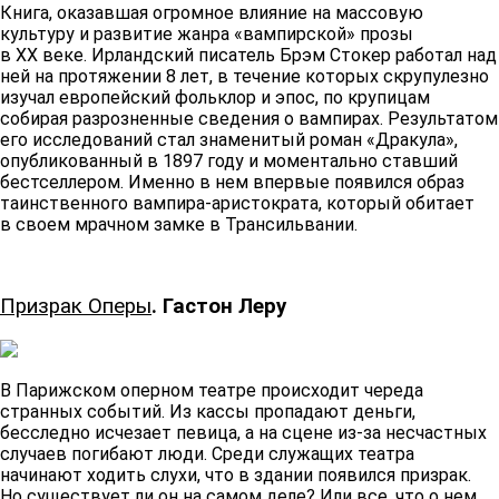
Книга, оказавшая огромное влияние на массовую
культуру и развитие жанра «вампирской» прозы
в XX веке. Ирландский писатель Брэм Стокер работал над
ней на протяжении 8 лет, в течение которых скрупулезно
изучал европейский фольклор и эпос, по крупицам
собирая разрозненные сведения о вампирах. Результатом
его исследований стал знаменитый роман «Дракула»,
опубликованный в 1897 году и моментально ставший
бестселлером. Именно в нем впервые появился образ
таинственного вампира-аристократа, который обитает
в своем мрачном замке в Трансильвании.
Призрак Оперы
. Гастон Леру
В Парижском оперном театре происходит череда
странных событий. Из кассы пропадают деньги,
бесследно исчезает певица, а на сцене из-за несчастных
случаев погибают люди. Среди служащих театра
начинают ходить слухи, что в здании появился призрак.
Но существует ли он на самом деле? Или все, что о нем