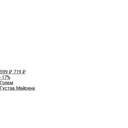
599
₽
719
₽
-17%
Голем
Густав Майринк