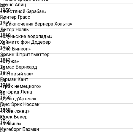
Бруно Апиц
43
1958
«Жестяной барабан»
Гюнтер Грасс
44
1959
«Приключения Вернера Хольта»
Дитер Нолль
45
1960
«Слуньские водопады»
Хаймито фон Додерер
46
1963
«Оле Бинкоп»
Эрвин Штриттматтер
47
1963
«Стужа»
Томас Бернхард
48
1963
«Актовый зал»
Герман Кант
49
1965
«Урок немецкого»
Зигфрид Ленц
50
1968
«Дело д’Артеза»
Ганс Эрих Носсак
51
1968
«Яков-лжец»
Юрек Бекер
52
1969
«Малина»
Ингеборг Бахман
53