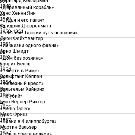
Бернгард Келлерман
32
1948
«Деревянный корабль»
Ханс Хенни Янн
33
1949
«Судья и его палач»
Фридрих Дюрренматт
34
1950-1951
«Гойя, или Тяжкий путь познания»
Лион Фейхтвангер
35
1951
«Из жизни одного фавна»
Арно Шмидт
36
1953
«Дом без хозяина»
Генрих Бёлль
37
1954
«Смерть в Риме»
Вольфганг Кёппен
38
1954
«Железный крест»
Вильгельм Хайнрих
39
1955
«Не убий»
Ганс Вернер Рихтер
40
1955
«Homo faber»
Макс Фриш
41
1957
«Браки в Филиппсбурге»
Мартин Вальзер
42
1957
«
Голые среди волков
»