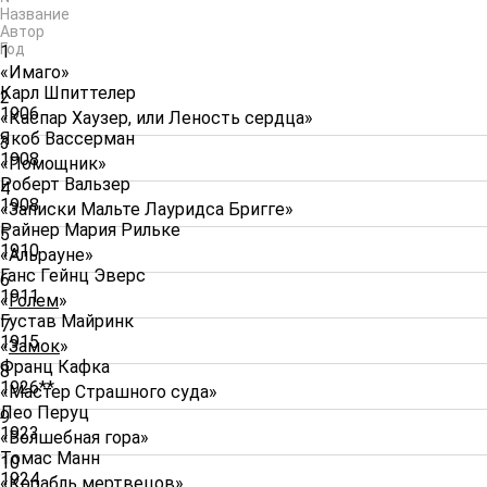
Название
Автор
Год
1
«Имаго»
Карл Шпиттелер
2
1906
«Каспар Хаузер, или Леность сердца»
Якоб Вассерман
3
1908
«Помощник»
Роберт Вальзер
4
1908
«Записки Мальте Лауридса Бригге»
Райнер Мария Рильке
5
1910
«Альрауне»
Ганс Гейнц Эверс
6
1911
«
Голем
»
Густав Майринк
7
1915
«
Замок
»
Франц Кафка
8
1926**
«Мастер Страшного суда»
Лео Перуц
9
1923
«Волшебная гора»
Томас Манн
10
1924
«Корабль мертвецов»