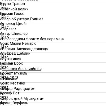
Бруно Травен
11
1926
«Степной волк»
Герман Гессе
12
1927
«Спор об унтере Грише»
Арнольд Цвейг
13
1927
«Тереза»
Артур Шницлер
14
1928
«На Западном фронте без перемен»
Эрих Мария Ремарк
15
1929
«Берлин, Александерплац»
Альфред Дёблин
16
1929
«Лунатики»
Герман Брох
17
1930
«
Человек без свойств
»
Роберт Музиль
18
1930-1943
«Фабиан»
Эрих Кестнер
19
1931
«Марш Радецкого»
Йозеф Рот
20
1932
«Сорок дней Муса-дага»
Франц Верфель
21