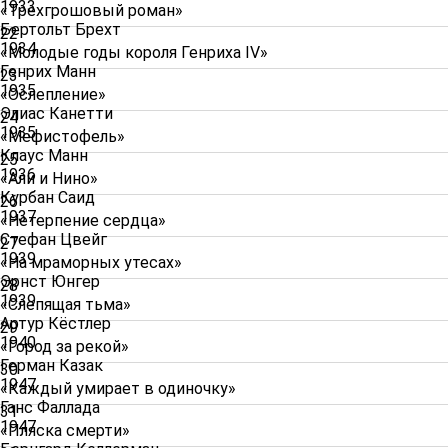
1933
«Трехгрошовый роман»
Бертольт Брехт
22
1934
«Молодые годы короля Генриха IV»
Генрих Манн
23
1935
«Ослепление»
Элиас Канетти
24
1935
«Мефистофель»
Клаус Манн
25
1936
«Али и Нино»
Курбан Саид
26
1937
«Нетерпение сердца»
Стефан Цвейг
27
1939
«На мраморных утесах»
Эрнст Юнгер
28
1939
«Слепящая тьма»
Артур Кёстлер
29
1940
«Город за рекой»
Герман Казак
30
1947
«Каждый умирает в одиночку»
Ганс Фаллада
31
1947
«Пляска смерти»