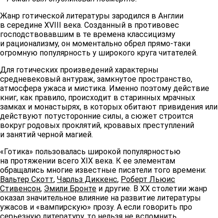
Жанр готической литературы зародился в Англии
в середине XVIII века. Созданный в противовес
господствовавшим в те времена классицизму
и рационализму, он моментально обрел прямо-таки
огромную популярность у широкого круга читателей.
Для готических произведений характерны
средневековый антураж, замкнутое пространство,
атмосфера ужаса и мистика. Именно поэтому действие
книг, как правило, происходит в старинных мрачных
замках и монастырях, в которых обитают привидения или
действуют потусторонние силы, а сюжет строится
вокруг родовых проклятий, кровавых преступлений
и занятий черной магией.
«Готика» пользовалась широкой популярностью
на протяжении всего XIX века. К ее элементам
обращались многие известные писатели того времени:
Вальтер Скотт
,
Чарльз Диккенс
,
Роберт Льюис
Стивенсон
,
Эмили Бронте
и другие. В XX столетии жанр
оказал значительное влияние на развитие литературы
ужасов и «вампирскую» прозу. А если говорить про
серьезную литературу, то нельзя не вспомнить