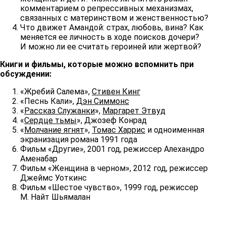
комментарием о репрессивных механизмах,
связанных с материнством и женственностью?
Что движет Амандой: страх, любовь, вина? Как
меняется ее личность в ходе поисков дочери?
И можно ли ее считать героиней или жертвой?
Книги и фильмы, которые можно вспомнить при
обсуждении:
«Жребий Салема»,
Стивен Кинг
«Песнь Кали»,
Дэн Симмонс
«
Рассказ Служанки
»,
Маргарет Этвуд
«
Сердце тьмы
», Джозеф Конрад
«
Молчание ягнят
»,
Томас Харрис
и одноименная
экранизация романа 1991 года
Фильм «Другие», 2001 год, режиссер Алехандро
Аменабар
Фильм «Женщина в черном», 2012 год, режиссер
Джеймс Уоткинс
Фильм «Шестое чувство», 1999 год, режиссер
М. Найт Шьямалан