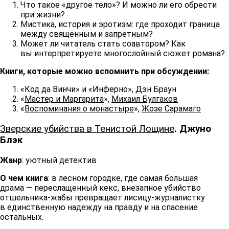
Что такое «другое тело»? И можно ли его обрести
при жизни?
Мистика, история и эротизм: где проходит граница
между священным и запретным?
Может ли читатель стать соавтором? Как
вы интерпретируете многослойный сюжет романа?
Книги, которые можно вспомнить при обсуждении:
«Код да Винчи» и «Инферно», Дэн Браун
«
Мастер и Маргарита
»,
Михаил Булгаков
«
Воспоминания о монастыре
»,
Жозе Сарамаго
Зверские убийства в Тенистой Лощине
. Джуно
Блэк
Жанр
: уютный детектив
О чем книга
: в лесном городке, где самая большая
драма — переслащенный кекс, внезапное убийство
отшельника-жабы превращает лисицу-журналистку
в единственную надежду на правду и на спасение
остальных.