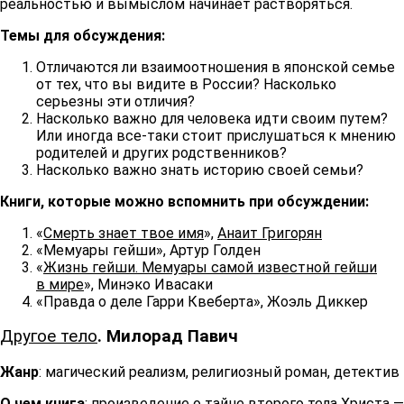
реальностью и вымыслом начинает растворяться.
Темы для обсуждения:
Отличаются ли взаимоотношения в японской семье
от тех, что вы видите в России? Насколько
серьезны эти отличия?
Насколько важно для человека идти своим путем?
Или иногда все-таки стоит прислушаться к мнению
родителей и других родственников?
Насколько важно знать историю своей семьи?
Книги, которые можно вспомнить при обсуждении:
«
Смерть знает твое имя
»,
Анаит Григорян
«Мемуары гейши», Артур Голден
«
Жизнь гейши. Мемуары самой известной гейши
в мире
», Минэко Ивасаки
«Правда о деле Гарри Квеберта», Жоэль Диккер
Другое тело
. Милорад Павич
Жанр
: магический реализм, религиозный роман, детектив
О чем книга
: произведение о тайне второго тела Христа —