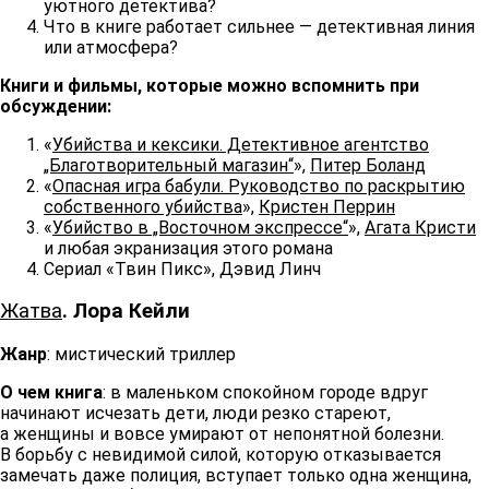
уютного детектива?
Что в книге работает сильнее — детективная линия
или атмосфера?
Книги и фильмы, которые можно вспомнить при
обсуждении:
«
Убийства и кексики. Детективное агентство
„Благотворительный магазин“
»,
Питер Боланд
«
Опасная игра бабули. Руководство по раскрытию
собственного убийства
»,
Кристен Перрин
«
Убийство в „Восточном экспрессе“
»,
Агата Кристи
и любая экранизация этого романа
Сериал «Твин Пикс», Дэвид Линч
Жатва
. Лора Кейли
Жанр
: мистический триллер
О чем книга
: в маленьком спокойном городе вдруг
начинают исчезать дети, люди резко стареют,
а женщины и вовсе умирают от непонятной болезни.
В борьбу с невидимой силой, которую отказывается
замечать даже полиция, вступает только одна женщина,