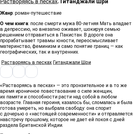
Растворяясь в песках
. Гитанджали Шри
Жанр
: роман-путешествие
О чем книга
: после смерти мужа 80-летняя Мать впадает
в депрессию, но внезапно оживает, шокируя семью
решением отправиться в Пакистан. В дороге она
прорабатывает травмы юности, переосмысливает
материнство, феминизм и само понятие границ — как
географических, так и внутренних.
Растворяясь в песках
Гитанджали Шри
«Растворяясь в песках» — это пронзительное и в то же
время ироничное повествование о силе женщин,
их памяти и способности расти над собой в любом
возрасте. Главная героиня, казалось бы, сломалась и была
готова умереть, но выбрала свободу: она спорит
с дочерью о «настоящей современности» и отправляется
навстречу прошлому, которое не дает ей покоя с дней
раздела Британской Индии.