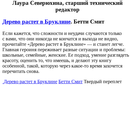
Лаура Северюхина, старший технический
редактор
Дерево растет в Бруклине
. Бетти Смит
Если кажется, что сложности и неудачи случаются только
с вами, что они никогда не кончатся и выхода не видно,
прочитайте «Дерево растет в Бруклине» — и станет легче.
Главная героиня переживает разные ситуации и проблемы:
школьные, семейные, женские. Ее подход, умение разглядеть
красоту, оценить то, что имеешь, и делают эту книгу
особенной, такой, которую через какое-то время захочется
перечитать снова.
Дерево растет в Бруклине
Бетти Смит
Твердый переплет