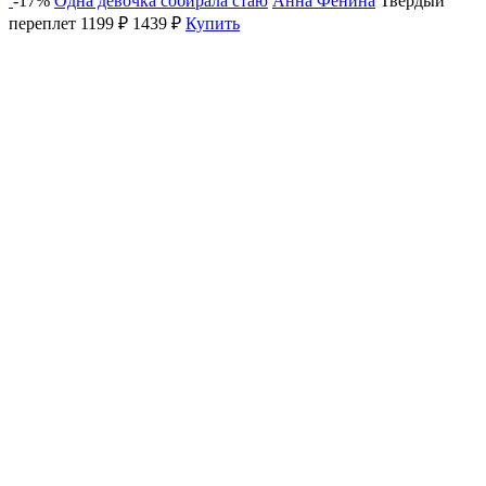
-17%
Одна девочка собирала стаю
Анна Фенина
Твердый
переплет
1199 ₽
1439 ₽
Купить