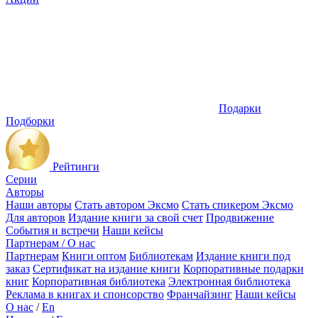
Подарки
Подборки
Рейтинги
Серии
Авторы
Наши авторы
Стать автором Эксмо
Стать спикером Эксмо
Для авторов
Издание книги за свой счет
Продвижение
События и встречи
Наши кейсы
Партнерам / О нас
Партнерам
Книги оптом
Библиотекам
Издание книги под
заказ
Сертификат на издание книги
Корпоративные подарки
книг
Корпоративная библиотека
Электронная библиотека
Реклама в книгах и спонсорство
Франчайзинг
Наши кейсы
О нас
/
En